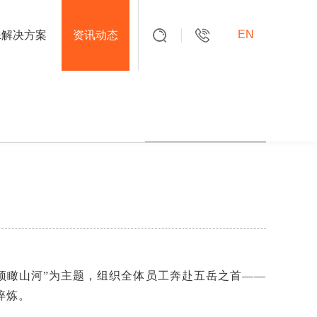
EN
&解决方案
资讯动态
010-63716865
咨询热线：
搜索
点击返回新闻列表
登顶瞰山河”为主题，组织全体员工奔赴五岳之首——
淬炼。