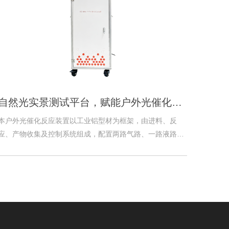
自然光实景测试平台，赋能户外光催化前沿探索！中教金源 CEL-OPRD 装置成功落地
本户外光催化反应装置以工业铝型材为框架，由进料、反
应、产物收集及控制系统组成，配置两路气路、一路液路进
料。一路气体经质量流量计计量后与自备蠕动泵输送液体混
合入反应器，产物在气液分离罐分液，尾气可循环；另一路
循环气经储气、干燥罐，通过三通球阀切换是否经质量流量
计，再与液相进料混合进反应器。