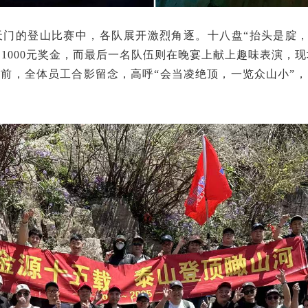
南天门的登山比赛中，各队展开激烈角逐。十八盘“抬头是腚
元、1000元奖金，而最后一名队伍则在晚宴上献上趣味表演，
前，全体员工合影留念，高呼“会当凌绝顶，一览众山小”