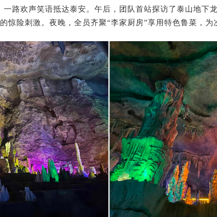
发，一路欢声笑语抵达泰安。午后，团队首站探访了泰山地下
流的惊险刺激。夜晚，全员齐聚“李家厨房”享用特色鲁菜，